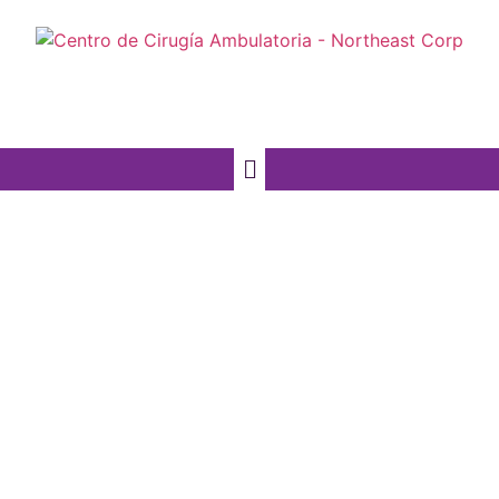
Northeast Corp.
Centro de Cirugía
Ambulatoria
Tu salud en manos de
expertos calificados